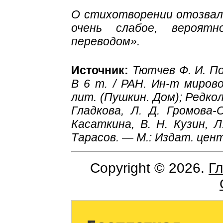
О стихотворении отозвалс
очень слабое, вероятн
переводом».
Источник:
Тютчев Ф. И. П
В 6 т. / РАН. Ин-т мирово
лит. (Пушкин. Дом); Редколл
Гладкова, Л. Д. Громова-О
Касаткина, В. Н. Кузин, Л
Тарасов. — М.: Издат. цент
Copyright © 2026.
Г