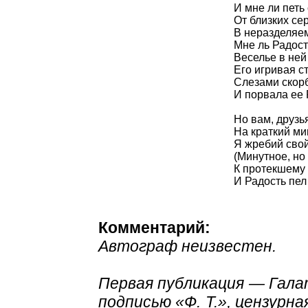
И мне ли петь
От близких се
В неразделяем
Мне ль Радост
Веселье в ней
Его игривая с
Слезами скор
И порвала ее 
Но вам, друзь
На краткий ми
Я жребий сво
(Минутное, но 
К протекшему
И Радость пел
Комментарий:
Автограф неизвестен.
Первая публикация — Галате
подписью «Ф. Т.», цензурн