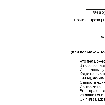
Поэзия
|
Проза
|
Г
Ф
(при посылке
«Пе
Что пел Божес
В порыве пла
И в полном чу
Когда на пир
Певец, любим
Сзывал в един
И с восхищен
Во взорах — 
Из чаши Гени
Он пил за здр