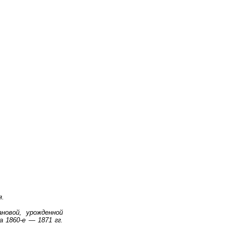
я.
новой, урожденной
а 1860-е — 1871 гг.