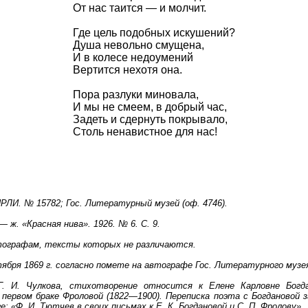
От нас таится — и молчит.
Где цель подобных искушений?
Душа невольно смущена,
И в колесе недоумений
Вертится нехотя она.
Пора разлуки миновала,
И мы не смеем, в добрый час,
Задеть и сдернуть покрывало,
Столь ненавистное для нас!
РЛИ. № 15782; Гос. Литературный музей (оф. 4746).
 ж. «Красная нива». 1926. № 6. С. 9.
тографам, тексты которых не различаются.
ября 1869 г. согласно помете на автографе Гос. Литературного музе
. И. Чулкова, стихотворение относится к Елене Карловне Богда
 первом браке Фроловой (1822—1900). Переписка поэта с Богдановой з
е: «Ф. И. Тютчев в своих письмах к Е. К. Богдановой и С. П. Фролову».