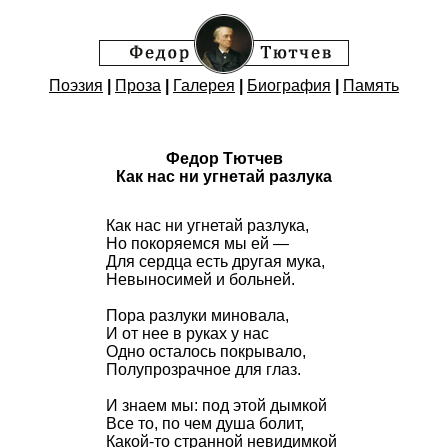
Поэзия
|
Проза
|
Галерея
|
Биография
|
Память
Федор Тютчев
Как нас ни угнетай разлука
Как нас ни угнетай разлука,
Но покоряемся мы ей —
Для сердца есть другая мука,
Невыносимей и больней.
Пора разлуки миновала,
И от нее в руках у нас
Одно осталось покрывало,
Полупрозрачное для глаз.
И знаем мы: под этой дымкой
Все то, по чем душа болит,
Какой-то странной невидимкой