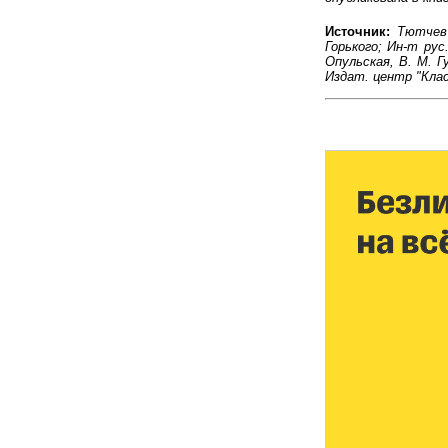
Источник:
Тютчев 
Горького; Ин-т рус.
Опульская, В. М. Гу
Издат. центр "Клас