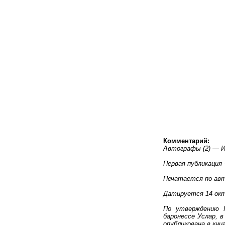
Комментарий:
Автографы (2) — И
Первая публикация —
Печатается по ав
Датируется 14 окт
По утверждению Г
баронессе Услар, в
опубликована в книг