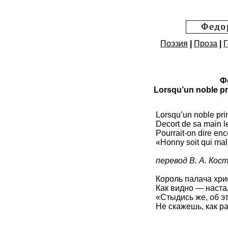
Поэзия
|
Проза
|
Г
Ф
Lorsqu’un noble pr
Lorsqu’un noble pri
Decort de sa main l
Pourrait-on dire enc
«Honny soit qui ma
перевод В. А. Кос
Король палача хри
Как видно — наста
«Стыдись же, об 
Не скажешь, как р