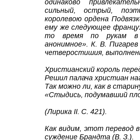
одинаково привлекател
сильный, острый, поэт
королевою ордена Подвязк
ему же следующее францу
то время по рукам в 
анонимное». К. В. Пигаре
четверостишия, выполненн
Христианский король пере
Решил палача христиан на
Так можно ли, как в старин
«Стыдись, подумавший пл
(Лирика II. С. 421).
Как видим, этот перевод 
суждение Брандта (В. З.).