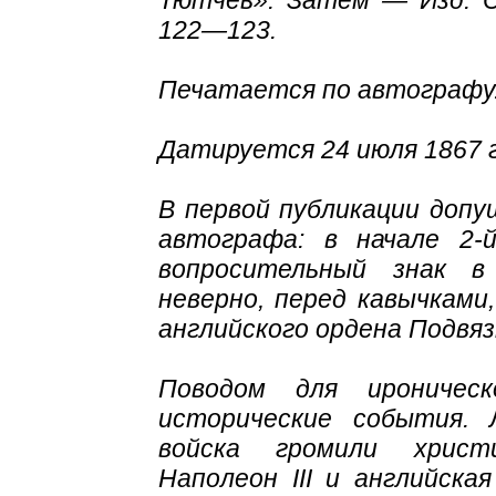
Тютчев». Затем — Изд. СП
122—123.
Печатается по автографу
Датируется 24 июля 1867 г
В первой публикации доп
автографа: в начале 2-
вопросительный знак в
неверно, перед кавычкам
английского ордена Подвяз
Поводом для ироническ
исторические события. 
войска громили христи
Наполеон III и английска