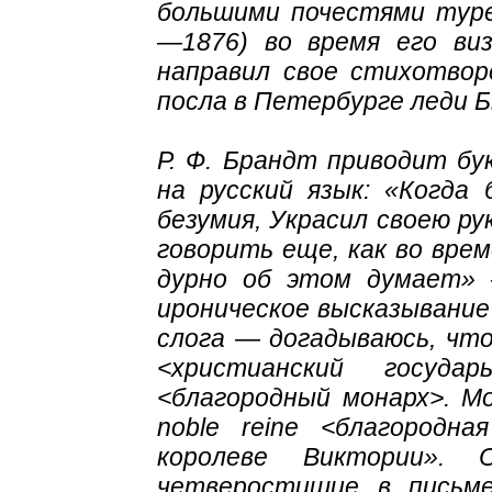
большими почестями туре
—1876) во время его ви
направил свое стихотвор
посла в Петербурге леди Б
Р. Ф. Брандт приводит б
на русский язык: «Когда 
безумия, Украсил своею ру
говорить еще, как во вре
дурно об этом думает» 
ироническое высказывание
слога — догадываюсь, что 
<христианский госуд
<благородный монарх>. 
noble reine <благородн
королеве Виктории».
четверостишие в письме