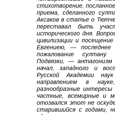
стихотворение, посланное
приема, сделанного султа
Аксаков в статье о Тютче
переставал быть учас
исторического дня. Вопро
цивилизации и посещени
Евгениею, — последнее
пожалование султану 
Подвязки, — антагонизм
начал, западного и вос
Русской Академии нау
направлением в наук
разнообразные интересы 
частные, всемирные и 
отозвался этот не оскуде
старившийся с годами, н